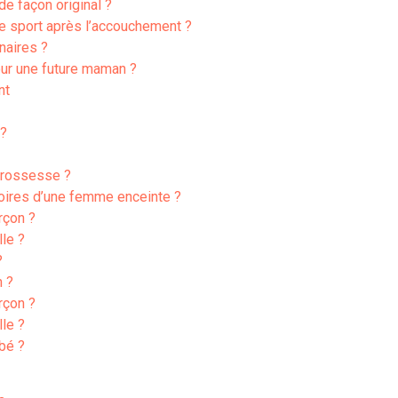
 façon original ?
e sport après l’accouchement ?
naires ?
ur une future maman ?
nt
 ?
grossesse ?
oires d’une femme enceinte ?
rçon ?
lle ?
?
n ?
rçon ?
lle ?
bé ?