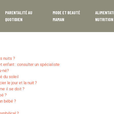
PARENTALITÉ AU
MODE ET BEAUTÉ
ALIMENTAT
QUOTIDIEN
MAMAN
NUTRITION
s nuits ?
enfant : consulter un spécialiste
u-né?
 du soleil
r le jour et la nuit ?
e il se doit ?
bé ?
un bébé ?
ombilical ?