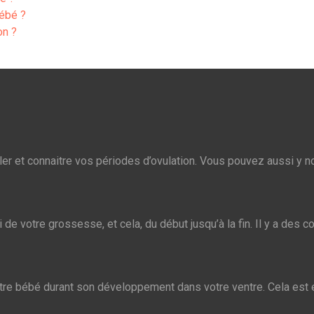
bébé ?
on ?
ler et connaitre vos périodes d’ovulation. Vous pouvez aussi y n
e votre grossesse, et cela, du début jusqu’à la fin. Il y a des co
votre bébé durant son développement dans votre ventre. Cela est