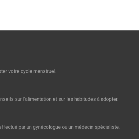
oter votre cycle menstruel.
nseils sur l’alimentation et sur les habitudes à adopter.
 effectué par un gynécologue ou un médecin spécialiste.