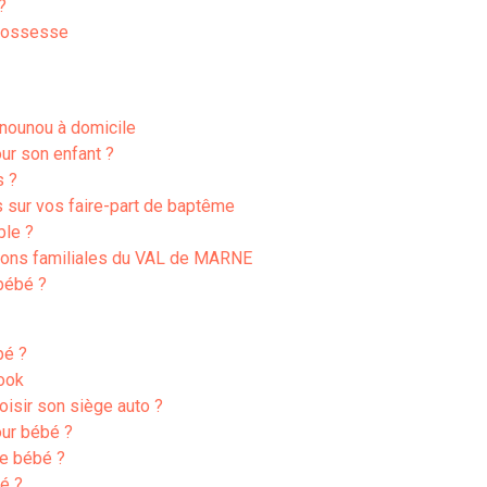
?
grossesse
 nounou à domicile
ur son enfant ?
s ?
 sur vos faire-part de baptême
ble ?
tions familiales du VAL de MARNE
bébé ?
bé ?
cook
oisir son siège auto ?
ur bébé ?
de bébé ?
bé ?