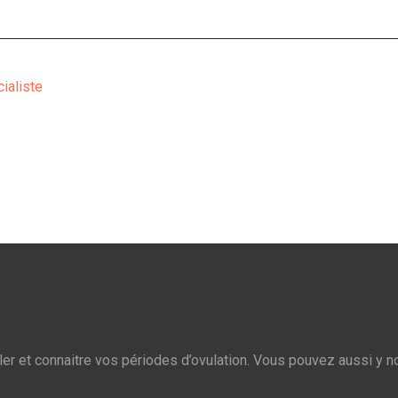
ialiste
ler et connaitre vos périodes d’ovulation. Vous pouvez aussi y n