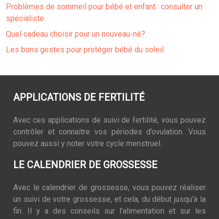
Problèmes de sommeil pour bébé et enfant : consulter un
spécialiste
Quel cadeau choisir pour un nouveau-né?
Les bons gestes pour protéger bébé du soleil
APPLICATIONS DE FERTILITÉ
Avec ces applications de suivi de fertilité, vous pouvez
contrôler et connaitre vos périodes d’ovulation. Vous
pouvez aussi y noter votre cycle menstruel.
LE CALENDRIER DE GROSSESSE
Avec le calendrier de grossesse, vous pouvez réaliser
un suivi de votre grossesse, et cela, du début jusqu’à la
fin. Il y a des conseils sur l’alimentation et sur les